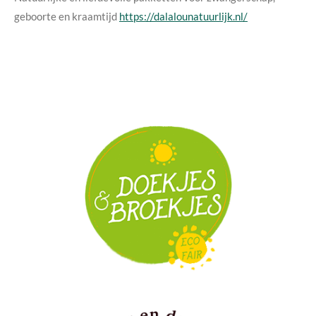
geboorte en kraamtijd
https://dalalounatuurlijk.nl/