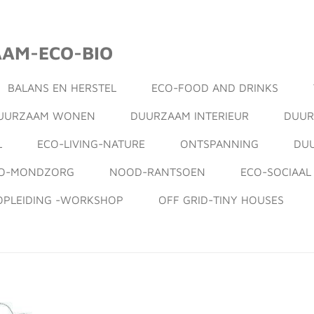
AAM-ECO-BIO
BALANS EN HERSTEL
ECO-FOOD AND DRINKS
UURZAAM WONEN
DUURZAAM INTERIEUR
DUUR
L
ECO-LIVING-NATURE
ONTSPANNING
DU
IO-MONDZORG
NOOD-RANTSOEN
ECO-SOCIAA
OPLEIDING -WORKSHOP
OFF GRID-TINY HOUSES