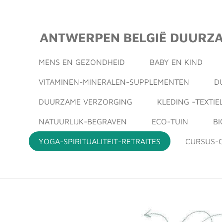
Ga
direct
ANTWERPEN BELGIË DUURZ
naar
de
MENS EN GEZONDHEID
BABY EN KIND
hoofdinhoud
VITAMINEN-MINERALEN-SUPPLEMENTEN
D
DUURZAME VERZORGING
KLEDING -TEXTIE
NATUURLIJK-BEGRAVEN
ECO-TUIN
B
YOGA-SPIRITUALITEIT-RETRAITES
CURSUS-